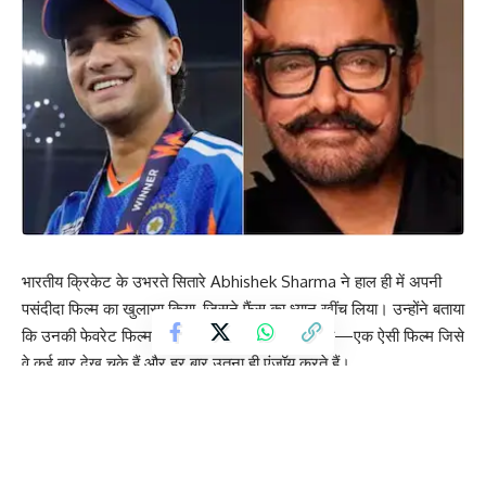
भारतीय क्रिकेट के उभरते सितारे Abhishek Sharma ने हाल ही में अपनी
पसंदीदा फिल्म का खुलासा किया, जिसने फैंस का ध्यान खींच लिया। उन्होंने बताया
कि उनकी फेवरेट फिल्म कोई और नहीं बल्कि 3 Idiots है—एक ऐसी फिल्म जिसे
वे कई बार देख चुके हैं और हर बार उतना ही एंजॉय करते हैं।
यह खुलासा Board of Control for Cricket in India (BCCI) के एक खास
कार्यक्रम के दौरान हुआ, जहां एंकर Harsha Bhogle ने खिलाड़ियों के साथ
रैपिड-फायर राउंड खेला। जब अभिषेक से उनकी पसंदीदा फिल्म पूछी गई, तो
उन्होंने बिना हिचक “3 इडियट्स” का नाम लिया।