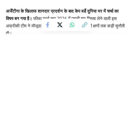
अर्जेंटीना के खिलाफ शानदार प्रदर्शन के बाद केप वर्डे दुनिया भर में चर्चा का
विषय बन गया है।
फीफा वर्ल्ड कप 2026 में पहली बार हिस्सा लेने वाली इस
अफ्रीकी टीम ने मौजूदा दिग्गज टीम अर्जेंटीना को आखिरी क्षणों तक कड़ी चुनौती
दी।
Contents
केप वर्डे की 6 खास बातें
1. कभी निर्जन था यह द्वीप समूह
2. दास व्यापार का प्रमुख केंद्र
3. पर्यटन है अर्थव्यवस्था की रीढ़
4. छोटी आबादी, बड़ा वैश्विक समुदाय
5. पुर्तगाली और क्रियोल दोनों हैं प्रमुख भाषाएं
6. फुटबॉल में नई पहचान