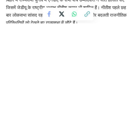
जिसमें जेडीयू के राष्ट्रीय अध्यक्ष नीतीश कुमार भी शामिल हैं। नीतीश पहले छह
बार लोकसभा सांसद रह चुके हैं और अब उम्र, स्वास्थ्य और बदलती राजनीतिक
परिस्थितियों को देखते हुए राज्यसभा में लौटे हैं।
चुनाव के दिन नीतीश कुमार पटना डीएम ऑफिस के कैंपस का निरीक्षण कर रहे थे,
जबकि बिहार विधानसभा में वोटिंग जारी थी।
एनडीए के अन्य चार विजेता उम्मीदवार थे: भाजपा के राष्ट्रीय अध्यक्ष नितिन
नबीन, राष्ट्रीय लोक मोर्चा के उपेन्द्र कुशवाहा, बीजेपी के शिवेश राम और जेडीयू
के रामनाथ ठाकुर।
महागठबंधन के पक्ष में स्थिति चुनौतीपूर्ण रही। कांग्रेस के तीन विधायक—सुरेन्द्र
प्रसाद (वाल्मीकिनगर), मनोहर प्रसाद सिंह (मनिहारी) और मनोज बिस्वास
(फारबिसगंज)—वोटिंग में शामिल नहीं हुए। इसके अलावा राजद के फ़ैसल
रहमान भी अनुपस्थित रहे।
फ़ैसल रहमान ने बताया कि व्यक्तिगत कारणों से उन्हें दिल्ली जाना पड़ा, जबकि
कांग्रेस प्रवक्ता ने दावा किया कि उनके विधायक “अपहरण” के कारण वोटिंग से
दूर रहे। इससे महागठबंधन को जीत के लिए जरूरी 41 वोटों तक पहुंचना मुश्किल
हो गया।
एआईएमआईएम और बसपा के कुछ विधायक महागठबंधन के साथ थे, लेकिन