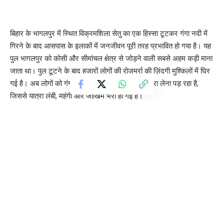
बिहार के भागलपुर में स्थित विक्रमशिला सेतु का एक हिस्सा टूटकर गंगा नदी में
गिरने के बाद आसपास के इलाकों में जनजीवन पूरी तरह प्रभावित हो गया है। यह
पुल भागलपुर को कोसी और सीमांचल क्षेत्र से जोड़ने वाली सबसे अहम कड़ी माना
जाता था। पुल टूटने के बाद हज़ारों लोगों की रोज़मर्रा की ज़िंदगी मुश्किलों में घिर
गई है। अब लोगों को गंगा पार करने के लिए नावों का सहारा लेना पड़ रहा है,
जिससे यात्रा लंबी, महंगी और जोखिम भरी हो गई है।
तीन और चार मई की दरमियानी रात पुल का एक स्लैब अचानक धंस गया और बाद
में गंगा में गिर गया। प्रशासन ने तुरंत पुल पर आवाजाही बंद कर दी। इसके बाद
भागलपुर, कटिहार, पूर्णिया, अररिया, सुपौल और सहरसा जैसे कई ज़िलों का संपर्क
बुरी तरह प्रभावित हो गया। बताया जा रहा है कि इस पुल से रोज़ करीब एक लाख
लोग आवाजाही करते थे।
पुल टूटने से सबसे ज्यादा परेशानी नौकरीपेशा लोगों, छात्रों, मरीजों और छोटे
कारोबारियों को हो रही है। लोगों को अब नावों के जरिए नदी पार करनी पड़ रही
है। कई जगहों पर भीड़ इतनी बढ़ जाती है कि लोगों को घंटों इंतजार करना पड़ता
है। मौसम खराब होने पर नाव से सफर और भी खतरनाक हो जाता है।
भागलपुर के बरारी घाट पर इन दिनों अफरा-तफरी जैसा माहौल बना हुआ है।