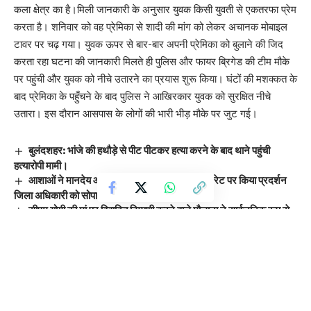
कला क्षेत्र का है।मिली जानकारी के अनुसार युवक किसी युवती से एकतरफा प्रेम
करता है। शनिवार को वह प्रेमिका से शादी की मांग को लेकर अचानक मोबाइल
टावर पर चढ़ गया। युवक ऊपर से बार-बार अपनी प्रेमिका को बुलाने की जिद
करता रहा घटना की जानकारी मिलते ही पुलिस और फायर ब्रिगेड की टीम मौके
पर पहुंची और युवक को नीचे उतारने का प्रयास शुरू किया। घंटों की मशक्कत के
बाद प्रेमिका के पहुँचने के बाद पुलिस ने आखिरकार युवक को सुरक्षित नीचे
उतारा। इस दौरान आसपास के लोगों की भारी भीड़ मौके पर जुट गई।
बुलंदशहर: भांजे की हथौड़े से पीट पीटकर हत्या करने के बाद थाने पहुंची
हत्यारोपी मामी।
आशाओं ने मानदेय और स्थाई नौकरी को लेकर कलेक्ट्रेट पर किया प्रदर्शन
जिला अधिकारी को सोपा ज्ञापन
सीएम योगी की मां पर विवादित टिप्पणी करने वाले मौलाना ने सार्वजनिक रूप से
मांगी माफी
‘अखिलेश जी को चिंता की जरूरत नहीं’—UP चुनाव पर अमित शाह का तंज
गुरु रविदास जयंती के 650वें वर्ष पर भाजपा का ‘समरसता संकल्प अभियान’,
पंकज चौधरी ने कार्यशाला में की सहभागिता