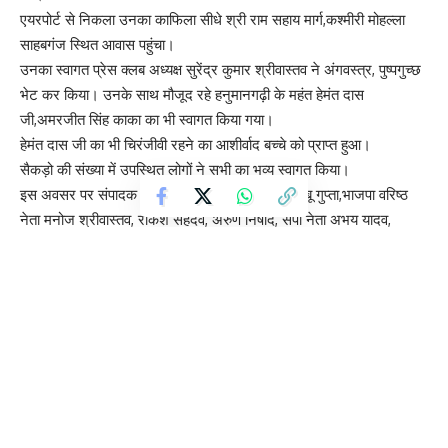
एयरपोर्ट से निकला उनका काफिला सीधे श्री राम सहाय मार्ग,कश्मीरी मोहल्ला
साहबगंज स्थित आवास पहुंचा।
उनका स्वागत प्रेस क्लब अध्यक्ष सुरेंद्र कुमार श्रीवास्तव ने अंगवस्त्र, पुष्पगुच्छ
भेट कर किया। उनके साथ मौजूद रहे हनुमानगढ़ी के महंत हेमंत दास
जी,अमरजीत सिंह काका का भी स्वागत किया गया।
हेमंत दास जी का भी चिरंजीवी रहने का आशीर्वाद बच्चे को प्राप्त हुआ।
सैकड़ो की संख्या में उपस्थित लोगों ने सभी का भव्य स्वागत किया।
इस अवसर पर संपादक जनमोर्चा रामकुमार सिंह, श्याम बाबू गुप्ता,भाजपा वरिष्ठ
नेता मनोज श्रीवास्तव, राकेश सहदेव, अरुण निषाद, सपा नेता अभय यादव,
ब्राह्मण सभा के अमित शर्मा, विश्व हिंदू महासंघ के उपेंद्र सिंह, अजय मिश्रा,
संतोष मिश्रा, आनंद आश्रम के बृजेश पांडेय, रमेश गुप्ता,अवनीश मिश्रा, नितिन
सोनी, एएनआई न्यूज के अजय कनौजिया,पत्रकार रूपेश श्रीवास्तव, कैमरामैन
अमित,मेराज खान,बाबू आदि लोग मौजूद रहे।
लखनऊ : लखनऊ में प्रजापिता ब्रह्माकुमारीज ईश्वरीय विश्वविद्यालय के
कार्यक्रम में बोलीं राष्ट्रपति
लखनऊ में युवा कौशल दिवस कार्यक्रम, CM योगी ने पिछली सरकारों पर साधा
निशाना