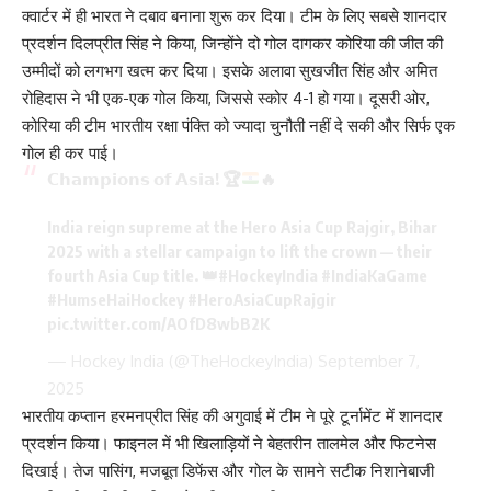
क्वार्टर में ही भारत ने दबाव बनाना शुरू कर दिया। टीम के लिए सबसे शानदार
प्रदर्शन दिलप्रीत सिंह ने किया, जिन्होंने दो गोल दागकर कोरिया की जीत की
उम्मीदों को लगभग खत्म कर दिया। इसके अलावा सुखजीत सिंह और अमित
रोहिदास ने भी एक-एक गोल किया, जिससे स्कोर 4-1 हो गया। दूसरी ओर,
कोरिया की टीम भारतीय रक्षा पंक्ति को ज्यादा चुनौती नहीं दे सकी और सिर्फ एक
गोल ही कर पाई।
𝗖𝗵𝗮𝗺𝗽𝗶𝗼𝗻𝘀 𝗼𝗳 𝗔𝘀𝗶𝗮!
🏆
🔥
India reign supreme at the Hero Asia Cup Rajgir, Bihar
2025 with a stellar campaign to lift the crown — their
fourth Asia Cup title. 👑
#HockeyIndia
#IndiaKaGame
#HumseHaiHockey
#HeroAsiaCupRajgir
pic.twitter.com/AOfD8wbB2K
— Hockey India (@TheHockeyIndia)
September 7,
2025
भारतीय कप्तान हरमनप्रीत सिंह की अगुवाई में टीम ने पूरे टूर्नामेंट में शानदार
प्रदर्शन किया। फाइनल में भी खिलाड़ियों ने बेहतरीन तालमेल और फिटनेस
दिखाई। तेज पासिंग, मजबूत डिफेंस और गोल के सामने सटीक निशानेबाजी