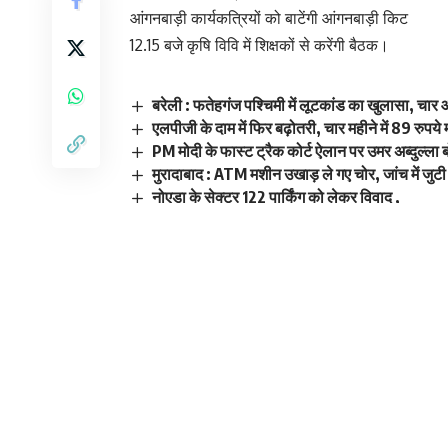
आंगनबाड़ी कार्यकत्रियों को बाटेंगी आंगनबाड़ी किट
12.15 बजे कृषि विवि में शिक्षकों से करेंगी बैठक।
बरेली : फतेहगंज पश्चिमी में लूटकांड का खुलासा, चार
एलपीजी के दाम में फिर बढ़ोतरी, चार महीने में 89 रुपये
PM मोदी के फास्ट ट्रैक कोर्ट ऐलान पर उमर अब्दुल्ला 
मुरादाबाद : ATM मशीन उखाड़ ले गए चोर, जांच में जुट
नोएडा के सेक्टर 122 पार्किंग को लेकर विवाद ,
Sign Up For Daily N
Be keep up! Get the latest breaking news 
By signing up, you agree to our
Terms of Use
and ackn
unsubscribe at any time.