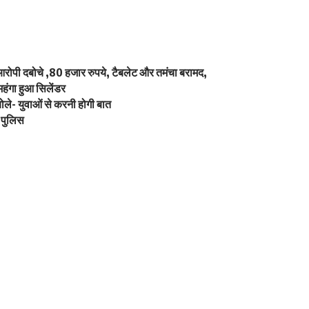
 आरोपी दबोचे ,80 हजार रुपये, टैबलेट और तमंचा बरामद,
 महंगा हुआ सिलेंडर
बोले- युवाओं से करनी होगी बात
ी पुलिस
ewsletter
delivered straight to your inbox.
owledge the data practices in our
Privacy Policy
. You may