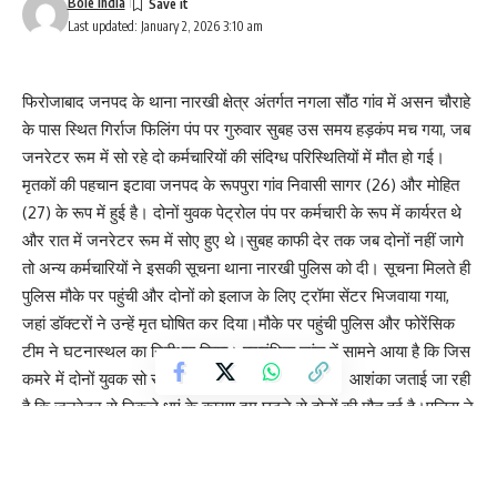
Bole India
Last updated: January 2, 2026 3:10 am
फिरोजाबाद जनपद के थाना नारखी क्षेत्र अंतर्गत नगला सौंठ गांव में असन चौराहे
के पास स्थित गिर्राज फिलिंग पंप पर गुरुवार सुबह उस समय हड़कंप मच गया, जब
जनरेटर रूम में सो रहे दो कर्मचारियों की संदिग्ध परिस्थितियों में मौत हो गई।
मृतकों की पहचान इटावा जनपद के रूपपुरा गांव निवासी सागर (26) और मोहित
(27) के रूप में हुई है। दोनों युवक पेट्रोल पंप पर कर्मचारी के रूप में कार्यरत थे
और रात में जनरेटर रूम में सोए हुए थे।सुबह काफी देर तक जब दोनों नहीं जागे
तो अन्य कर्मचारियों ने इसकी सूचना थाना नारखी पुलिस को दी। सूचना मिलते ही
पुलिस मौके पर पहुंची और दोनों को इलाज के लिए ट्रॉमा सेंटर भिजवाया गया,
जहां डॉक्टरों ने उन्हें मृत घोषित कर दिया।मौके पर पहुंची पुलिस और फोरेंसिक
टीम ने घटनास्थल का निरीक्षण किया। प्रारंभिक जांच में सामने आया है कि जिस
कमरे में दोनों युवक सो रहे थे, वहीं जनरेटर लगा हुआ था। आशंका जताई जा रही
है कि जनरेटर से निकले धुएं के कारण दम घुटने से दोनों की मौत हुई है।पुलिस ने
शवों को कब्जे में लेकर पोस्टमार्टम के लिए भेज दिया है। थाना नारखी पुलिस के
अनुसार, पोस्टमार्टम रिपोर्ट आने के बाद ही मौत के वास्तविक कारणों की पुष्टि हो
सकेगी। मामले में आवश्यक विधिक कार्रवाई की जा रही है।