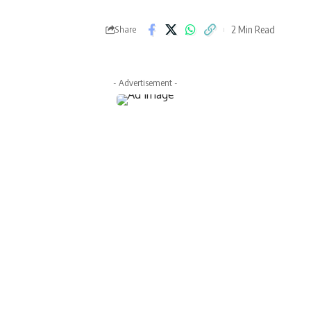
2 Min Read
Share
- Advertisement -