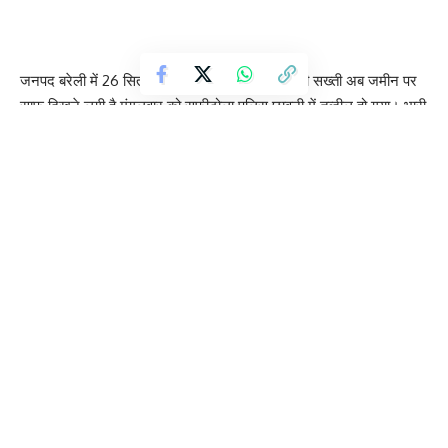
जनपद बरेली में 26 सितंबर के बवाल के बाद प्रशासन की सख्ती अब जमीन पर
साफ दिखने लगी है मंगलवार को सूफीटोला पुलिस छावनी में तब्दील हो गया। भारी
पुलिस बल और पीएसी की मौजूदगी में बीडीए की टीम ने सपा नेता आज़म खान के
करीबी व रिश्तेदार सरफराज़ वली खान के दो बारातघरों — एवान-ए-फरहत और
गुड मैरिज हॉल — पर बुलडोज़र चलाकर ध्वस्तीकरण की कार्रवाई शुरू की गई
है…….
बुलडोजर चलने पर वहां रहने वाली महिलाएं रोने लगीं और रहम की भीख मांगने
लगीं कई ने मीडिया के सामने अपना दर्द बयां किया है……..
दरअसल दोनों बारातघरों को 12 अक्टूबर 2011 में ही अवैध करार देकर
ध्वस्तीकरण आदेश जारी किया गया था, लेकिन कार्रवाई फाइलों में दबी रही 26
सितंबर के बवाल में नाम उछलने के बाद प्रशासन हरकत में आया और नोटिस
सोशल मीडिया पर वायरल होते ही इलाके में खलबली मच गई बवाल की जांच में
आरोप लगे कि कई रसूखदार लोगों ने भीड़ जुटाने, गाड़ियों व खाने-पीने की सुविधा
देने में भूमिका निभाई उसी दौरान सरफराज़ वली और राशिद खान के इन
बारातघरों के दस्तावेज दोबारा खंगाले गए और पुराने आदेशों को लागू कर फैसला