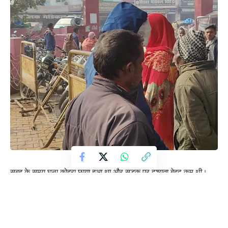
सुबह के समय घना कोहरा छाया हुआ था और सड़क पर दृश्यता बेहद कम थी।
इसी दौरान सामने चल रही एक ट्रैक्टर ट्रॉली में ब्रेक लगते ही ऑटो घुस गया।
जिसमें बैठे चार लोग मामूली रूप से चोटिल हुए हुए है।मृतक की पहचान टीकर
बहादुरपुर निवासी अंकित कुमार के रूप में हुई है। बताया जाता है कि अंकित अपने
पिता शिवकुमार, माता शिवपति और गांव के ऑटो चालक अंकित सिंह के साथ