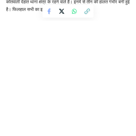
कोतवाली देहात थाना क्षेत्र के रहने वाले है। इनमें से तीन की हालत गंभीर बनी हुई
है। फिलहाल सभी का इलाज चल रहा है।
उत्तर प्रदेश के मुख्यमंत्री योगी आदित्यनाथ जी ने आज वाराणसी में स्वच्छता
मित्रों के सम्मान समारोह में स्वच्छता मित्रों को सम्मानित किया।
पुलिस और बदमाश के बीच मुठभेड़, विवाहिता हत्याकांड का आरोपी बलवीर
गिरफ्तार
फर्जी आधार बनवाकर होटल में किशोरी से दुष्कर्म…
PM मोदी के वीडियो पर भड़की सपा, बोली- ‘महत्वपूर्ण बिल के दौरान सदन में
रहना चाहिए था’
मौलाना शहाबुद्दीन ने दिल्ली में हुए दंगे को लेकर दी प्रतिक्रिया…कहा दिल्ली में
हुआ दंगा मोदी हुकूमत को बदनाम करने ब तख्ता पलटने के कोशिश.
Sign Up For Daily Newsletter
Be keep up! Get the latest breaking news delivered
straight to your inbox.
By signing up, you agree to our
Terms of Use
and acknowledge the data practices in