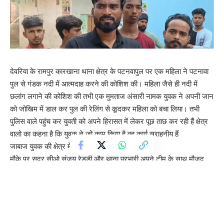
देवरिया के रामपुर कारखाना थाना क्षेत्र के पटनवापुल पर एक महिला ने पटनावा
पुल से गंडक नदी में आत्मदाह करने की कोशिश की। महिला जैसे ही नदी में
छलांग लगाने की कोशिश की तभी एक मुमताज अंसारी नामक युवक ने अपनी जान
को जोखिम में डाल कर पुल की रेलिंग से कूदकर महिला को बचा लिया। तभी
पुलिस वाले पहुंच कर युवती को अपने हिरासत में लेकर पूछ ताछ कर रही हैं क्षेत्र
वालो का कहना है कि युवक ने जो काम किया है वह कार्य सराहनीय हैं
जाबाज युवक की क्षेत्र में चर्चा हो रही है।
मौके पर सदर सीओ संजय रेड्डी और थाना प्रभारी अपने टीम के साथ मौजूद
रहे।
वहीं महिला तरकुलवा थाना बालपुर श्री नगर की रहने वाली बताई जा रही है क्षेत्र
की रहने वाली बताई जा रही है और कारण अंधविश्वास का बताया जा रहा है।
NIA डीएसपी तंजील मर्डर केस, रेयान की फांसी रद्द, हाई कोर्ट ने सभी आरोपों से