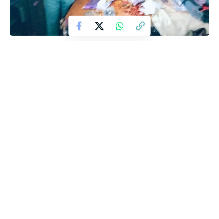
देवेंद्र चौधरी के घर में पिछले महीने हुई थी शादी
घर के एक ही कमरे को चोरों ने बनाया निशाना
लाखों रूपए की चोरी से मचा क्षेत्र में हड़कंप
पुलिस के आला अधिकारी मौके पर मौजूद
पुलिस कर रही है मामले की जांच
नूरपुर थाना क्षेत्र के गांव जाजू नंगली का मामला
बरेली -बहेड़ी में फायरिंग करने वाला आरोपी मुठभेड़ में गिरफ्तार, पैर में गोली
लगने के बाद अस्पताल में भर्ती
बुलन्दशहर : सड़क किनारे खड़े ट्रक से टकराकर बाईक सवार युवक की
दर्दनाक मौत,
मेरठ : मेरठ में बीएलओ ने खाया जहरीला पदार्थः आईसीयू में भर्ती, यूनियन का
हंगामा; अधिकारी पहुंचे अस्पताल
राम मंदिर दान विवाद के बीच सीएम योगी का अयोध्या दौरा, चंपत राय को
कार्यक्रम से दूर रहने के निर्देश