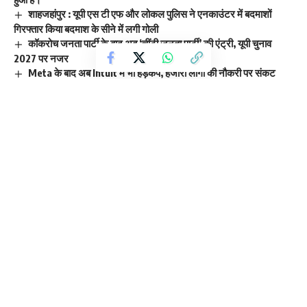
शाहजहांपुर : यूपी एस टी एफ और लोकल पुलिस ने एनकाउंटर में बदमाशों
गिरफ्तार किया बदमाश के सीने में लगी गोली
कॉकरोच जनता पार्टी के बाद अब ‘चींटी जनता पार्टी’ की एंट्री, यूपी चुनाव
2027 पर नजर
Meta के बाद अब Intuit में भी हड़कंप, हजारों लोगों की नौकरी पर संकट
पति ने पत्नी को आग में जलाने की कोशिश,
Sign Up For Daily Newsletter
Be keep up! Get the latest breaking news delivered
straight to your inbox.
By signing up, you agree to our
Terms of Use
and acknowledge the data practices in
our
Privacy Policy
. You may unsubscribe at any time.