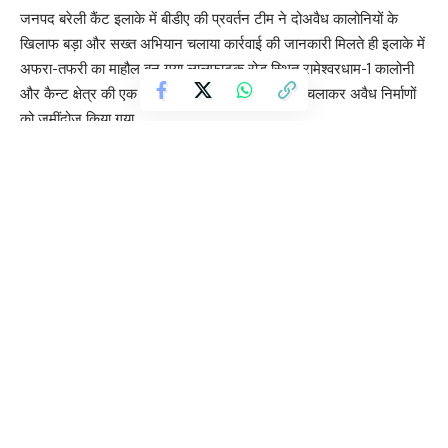
जनपद बरेली कैंट इलाके में बीडीए की प्रवर्तन टीम ने दोअवैध कालोनियों के
खिलाफ बड़ा और सख्त अभियान चलाया कार्रवाई की जानकारी मिलते ही इलाके में
अफरा-तफरी का माहौल बन गया लालफाटक रोड स्थित रामेश्वरधाम-1 कालोनी
और कैन्ट क्षेत्र की एक अन्य अवैध कालोनी में बुलडोजर चलाकर अवैध निर्माणों
को जमींदोज किया गया………
ये ध्वस्तीकरण कार्रवाई अजीत कुमार सिंह कार्याधिकारी नेतृत्व में की गई है साथ ही
बीडीए ने चेतावनी जारी करते हुए कहा है कि उ.प्र. नगर योजना एवं विकास
अधिनियम-1973 के तहत किसी भी भूखण्ड या भवन का निर्माण/प्लाटिंग करने से
पहले बरेली विकास प्राधिकरण से मानचित्र स्वीकृति लेना अनिवार्य है बिना
स्वीकृति के किया गया कोई भी निर्माण पूरी तरह अवैध माना जाएगा और उसका
ध्वस्तीकरण प्राधिकरण द्वारा किया जा सकता है….
बिजनौर : पुलिस अधीक्षक अभीषेक झा को भाया दिव्यांग बच्चों का प्यार
यूपी में बुलडोजर कार्रवाई पर इलाहाबाद हाईकोर्ट में मतभेद, अब चीफ जस्टिस
करेंगे फैसला
एसआई भर्ती परीक्षा और पर्व-त्योहारों को लेकर प्रशासन अलर्ट, सीएम योगी ने
दिए निर्देश
सोनम वांगचुक का बड़ा ऐलान, 6 जून को शिक्षा मंत्री के खिलाफ प्रदर्शन में