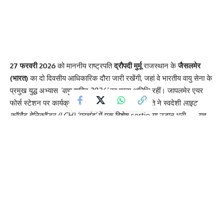
27 फरवरी 2026
को माननीय राष्ट्रपति
द्रौपदी मुर्मू
राजस्थान के
जैसलमेर
(भारत)
का दो दिवसीय आधिकारिक दौरा जारी रखेंगी, जहां वे भारतीय वायु सेना के
प्रमुख युद्ध अभ्यास
‘वायु शक्ति‑2026’
का मुख्य अतिथि रहीं। जापलमेर एयर
फोर्स स्टेशन पर कार्यक्रम की शुरुआत के पहले, राष्ट्रपति ने स्वदेशी
लाइट
कॉम्बैट हेलिकॉप्टर (LCH) ‘प्रचंड’
में एक विशेष sortie या उड़ान भरी — यह
स्वदेशी युद्ध हेलीकॉप्टर में राष्ट्रपति की महत्वपूर्ण उड़ान है, जो देश की रक्षा
उत्पादन क्षमता और आत्मनिर्भरता का प्रतीक है।
उड़ान में दूसरा LCH हेलीकॉप्टर भी शामिल था, जिसमें भारतीय वायु सेना के
प्रमुख,
वायु सेना प्रमुख एयर चीफ मार्शल अमरप्रीत सिंह
ने उड़ान भरी। इसका
उद्देश्य अभ्यास क्षेत्र का हवाई सर्वे करना और वायु सेना के प्रमुख युद्धक क्षमताओं
को करीब से देखना था। राष्ट्रपति मुर्मू ने हेलीकॉप्टर से राष्ट्र के जवानों को
सलाम किया और यह संदेश दिया कि
‘प्रचंड’ स्वदेशी शक्ति और आत्मनिर्भर भारत
का प्रतीक है।