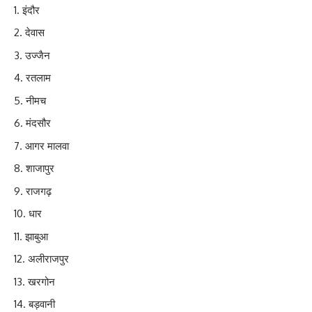
इंदौर
देवास
उज्जैन
रतलाम
नीमच
मंदसौर
आगर मालवा
शाजापुर
राजगढ़
धार
झाबुआ
अलीराजपुर
खरगोन
बड़वानी