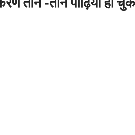
रण तीन -तीन पीढ़ियां हो चुकी