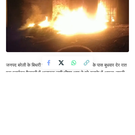
जनपद बरेली के बिथरी चैनपुर ब्लॉक क्षेत्र के उड़ला गांव के पास बुधवार देर रात
एक प्लाईवुड फैक्ट्री में अचानक लगी भीषण आग ने पूरे इलाके में अफरा-तफरी
मचा दी। रात के सन्नाटे में उठी तेज धमक और आग की ऊंची लपटों को देखकर
ग्रामीण घरों से बाहर निकल आए। कुछ ही मिनटों में फैक्ट्री से उठता काला धुआं
दूर-दूर तक फैल गया, जिससे आसपास के ग्रामीण क्षेत्रों में दहशत का माहौल बन
गया,घटना की जानकारी मिलते ही थाना बिथरी चैनपुर पुलिस और फायर ब्रिगेड
की कई गाड़ियां मौके पर पहुंचीं। दमकलकर्मी लगातार पानी की बौछारें डालते हुए
आग पर काबू पाने का प्रयास किया फैक्ट्री में भारी मात्रा में रखा प्लाईवुड, लकड़ी
और अन्य दहनशील सामग्री आग के तेज फैलाव का कारण बनी, जिससे लपटें
लगातार बढ़ती रहीं। फायर विभाग के अधिकारियों का कहना है कि आग लगने का