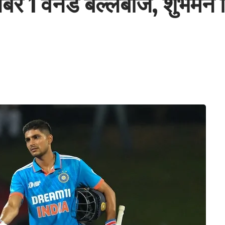
े नंबर 1 वनडे बल्लेबाज, शुभम