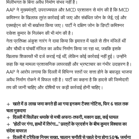
मिलीभगत के बिना अवैध निर्माण संभव नहीं है।
AAP ने मुख्यमंत्री, उपराज्यपाल और MCD प्रशासन से मांग की है कि MCD
कमिश्नर के खिलाफ तुरंत कार्रवाई की जाए और संबंधित जोन के जेई, एई और
एक्सईएन को भी बर्खास्त किया जाए। पार्टी ने दक्षिण जोन के डिप्टी कमिश्नर
राकेश कुमार के निलंबन की भी मांग की है।
नेता प्रतिपक्ष अंकुश नारंग ने दावा किया कि इमारत में पहले से तीन मंजिलें थीं
और चौथी व पांचवीं मंजिल का अवैध निर्माण किया जा रहा था, जबकि इसके
खिलाफ शिकायतें भी दर्ज कराई गई थीं, लेकिन कोई कार्रवाई नहीं हुई। उन्होंने
कहा कि यह मामला प्रशासनिक लापरवाही और भ्रष्टाचार का गंभीर उदाहरण है।
AAP ने आरोप लगाया कि दिल्ली में विभिन्न स्तरों पर सत्ता होने के बावजूद भाजपा
अवैध निर्माण रोकने में विफल रही है। पार्टी का कहना है कि हादसे की जिम्मेदारी
तय की जानी चाहिए और दोषियों पर कड़ी कार्रवाई होनी चाहिए।
खाते में 8 लाख जमा करते ही आ गया इन‍कम टैक्‍स नोटिस, फिर 6 साल तक
चला मुकदमा
दिल्ली में सिलेंडर धमाके से मची अफरा-तफरी, मकान ढहा, कई घायल
‘होठों पर गंगा, हाथों में तिरंगा…’ छात्रों के प्रदर्शन के बीच कुमार विश्वास का
संदेश वायरल
दिल्ली में ट्रैफिक नियम सख्त, चालान चुनौती से पहले देना होगा 50% जुर्माना