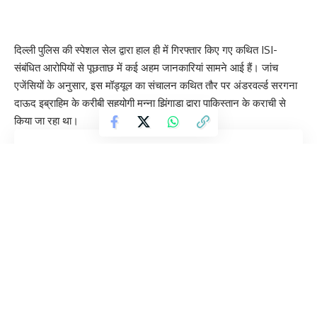
दिल्ली पुलिस की स्पेशल सेल द्वारा हाल ही में गिरफ्तार किए गए कथित ISI-
संबंधित आरोपियों से पूछताछ में कई अहम जानकारियां सामने आई हैं। जांच
एजेंसियों के अनुसार, इस मॉड्यूल का संचालन कथित तौर पर अंडरवर्ल्ड सरगना
दाऊद इब्राहिम के करीबी सहयोगी मुन्ना झिंगाड़ा द्वारा पाकिस्तान के कराची से
किया जा रहा था।
Contents
कराची से कथित संचालन
हथियारों की सप्लाई को लेकर जांच
अंडरवर्ल्ड नेटवर्क को पुनर्गठित करने की आशंका
कई राज्यों में जांच का दायरा बढ़ा
कराची से कथित संचालन