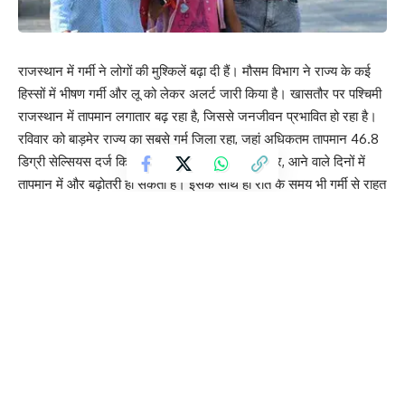
राजस्थान में गर्मी ने लोगों की मुश्किलें बढ़ा दी हैं। मौसम विभाग ने राज्य के कई
हिस्सों में भीषण गर्मी और लू को लेकर अलर्ट जारी किया है। खासतौर पर पश्चिमी
राजस्थान में तापमान लगातार बढ़ रहा है, जिससे जनजीवन प्रभावित हो रहा है।
रविवार को बाड़मेर राज्य का सबसे गर्म जिला रहा, जहां अधिकतम तापमान 46.8
डिग्री सेल्सियस दर्ज किया गया। मौसम विभाग के अनुसार, आने वाले दिनों में
तापमान में और बढ़ोतरी हो सकती है। इसके साथ ही रात के समय भी गर्मी से राहत
मिलने की संभावना कम है।
मौसम केंद्र जयपुर ने बताया कि जोधपुर और बीकानेर संभाग में अगले चार से पांच
दिनों तक तेज हीटवेव चल सकती है। इन इलाकों में गर्म हवाएं लोगों को परेशान
करेंगी। वहीं, कोटा और आसपास के क्षेत्रों में तापमान 43 से 45 डिग्री सेल्सियस
के बीच रहने का अनुमान है। यहां भी कुछ जगहों पर लू चलने की चेतावनी जारी
की गई है।
इसके अलावा, बीकानेर, शेखावाटी, जयपुर और भरतपुर संभाग के कुछ हिस्सों में
अगले 48 घंटों के दौरान आंशिक बादल छाने की संभावना जताई गई है। मौसम
विभाग ने उत्तर-पूर्वी राजस्थान में तेज आंधी और हल्की बूंदाबांदी का भी अनुमान