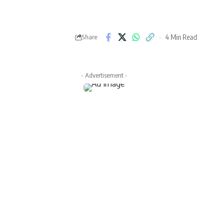
4 Min Read
Share
- Advertisement -