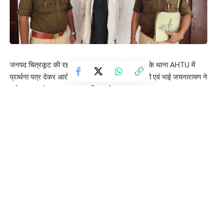
जनपद चित्रकूट की रहने वाली एक पीड़िता ने बाँदा जिले के थाना AHTU में
प्रार्थना पत्र देकर आरोप लगाया था कि उसकी माता मुन्नी एवं भाई जयनारायण ने
उसे जनपद बांदा लाकर जबरन हरियाणा के कृष्ण कुमार नामक एक अनजान
व्यक्ति को 1 लाख 38 हजार में बेच दिया तथा उसकी जबरन शादी करा दी, जबकि
पीड़िता पूर्व से ही शादीशुदा है।पीड़िता द्वारा लगाए गए गंभीर आरोपों एवं प्रकरण की
संवेदनशीलता को देखते हुए थाना एंटी ह्यूमन ट्रैफिकिंग यूनिट बांदा द्वारा तत्काल
सुसंगत धाराओं में अभियोग पंजीकृत कर विवेचना प्रारम्भ की गई।सूचना पर
पुलिस टीम ने मुख्य आरोपी कृष्ण कुमार को रेलवे स्टेशन ओवरब्रिज के आगे से
गिरफ्तार कर लिया गया।शेष सह-अभियुक्तों की गिरफ्तारी तथा घटना से जुड़े
मानव तस्करी के पूरे नेटवर्क की कड़ियों की गहनता से जांच की जा रही है ।
400 फीट गहरी खाई में गिरी सेना की गाड़ी, 27 वर्षीय देवेश सिंह ने इलाज के
दौरान तोड़ा दम