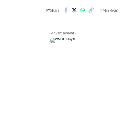
1 Min Read
Share
- Advertisement -