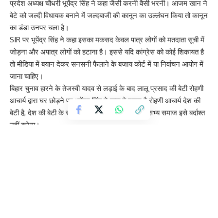
प्रदेश अध्यक्ष चौधरी भूपेंद्र सिंह ने कहा जैसी करनी वैसी भरनी। आजम खान ने
बेटे को जल्दी विधायक बनाने में जल्दबाजी की कानून का उल्लंघन किया तो कानून
का डंडा उनपर चला है।
SIR पर भूपेंद्र सिंह ने कहा इसका मकसद केवल पात्र लोगों को मतदाता सूची में
जोड़ना और अपात्र लोगों को हटाना है। इससे यदि कांग्रेस को कोई शिकायत है
तो मीडिया में बयान देकर सनसनी फैलाने के बजाय कोर्ट में या निर्वाचन आयोग में
जाना चाहिए।
बिहार चुनाव हारने के तेजस्वी यादव से लड़ाई के बाद लालू प्रसाद की बेटी रोहणी
आचार्य द्वारा घर छोड़ने पर भूपेंद्र सिंह ने कहा ये दुखद है रोहणी आचार्य देश की
बेटी है, देश की बेटी के साथ ऐसा व्यवहार ऐसा बर्ताव कोई सभ्य समाज इसे बर्दाश्त
नहीं करेगा।
बुलंदशहर : पार्क की शोभा में लगाए पौधों को काटने के आरोप
‘यादव जी की लव स्टोरी’ पर लगेगी रोक!
बरेली : पुलिस लाइन में टूर्नामेंट का धमाकेदार आगाज़, डीआईजी की पहली ही
स्ट्रोक से बजा जोन क्रिकेट का बिगुल
नोएडा-एक्वा मेट्रो लाइन में आई तकनीकी दिक्कत,
यूपी में घर खरीदारों को राहत, अधिक GST वसूली पर मिलेगा रिफंड