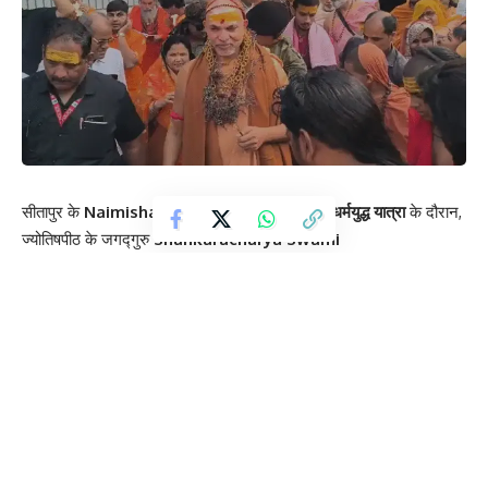
सीतापुर के
Naimisharanya
में चल रही
गौ प्रतिष्ठा धर्मयुद्ध यात्रा
के दौरान,
ज्योतिषपीठ के जगद्गुरु
Shankaracharya Swami
Avimukteshwaranand Saraswati
ने गौ माता की सुरक्षा को लेकर
एक बड़ा बयान दिया। उन्होंने मीडिया से बातचीत में स्पष्ट किया कि अब गौ माता
की रक्षा केवल संतों और धार्मिक संगठनों की जिम्मेदारी नहीं रही—यह पूरी जनता
और समाज का सामूहिक कर्तव्य बन चुका है।
शंकराचार्य ने कहा,
“इस यात्रा का मुख्य उद्देश्य गौ माता की रक्षा करना है। अब जनता भी इस
मुद्दे पर पूरी तरह जागरूक हो चुकी है। अब यह केवल संतों की जिम्मेदारी
नहीं रही, बल्कि पूरे समाज की जिम्मेदारी बन चुकी है।”
उन्होंने इस दौरान राजनीतिक दलों पर भी निशाना साधा। शंकराचार्य ने कहा कि