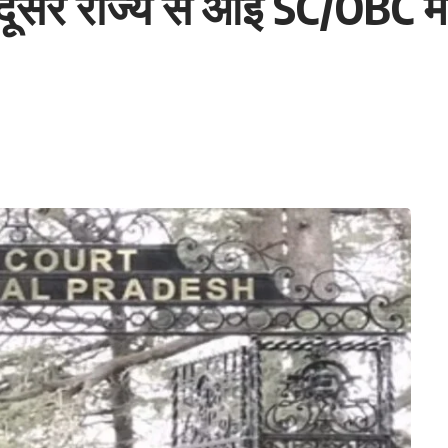
 दूसरे राज्य से आई SC/OBC म