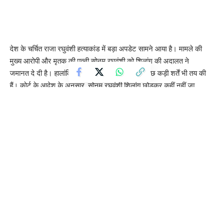
देश के चर्चित राजा रघुवंशी हत्याकांड में बड़ा अपडेट सामने आया है। मामले की
मुख्य आरोपी और मृतक की पत्नी सोनम रघुवंशी को शिलांग की अदालत ने
जमानत दे दी है। हालांकि, अदालत ने जमानत के साथ कुछ कड़ी शर्तें भी तय की
हैं। कोर्ट के आदेश के अनुसार, सोनम रघुवंशी शिलांग छोड़कर कहीं नहीं जा
सकती। इसके अलावा, उसे रोजाना स्थानीय थाने में उपस्थित होकर हाजिरी दर्ज
करानी होगी।
जेल में थी बंद, पहले भी हुई थीं गिरफ्तारियां
सोनम रघुवंशी इस मामले में शिलांग की जेल में बंद थी। पुलिस ने इस केस में
सोनम समेत कुल आठ लोगों को गिरफ्तार किया था, जिनमें से तीन आरोपियों को
पहले ही जमानत मिल चुकी है। सोनम को पिछले साल 9 जून को उत्तर प्रदेश के
गाजीपुर से हिरासत में लिया गया था।
हनीमून के दौरान हुई थी हत्या
जानकारी के मुताबिक, राजा रघुवंशी, जो मध्य प्रदेश के इंदौर के निवासी और
व्यवसायी थे, अपनी शादी के बाद पत्नी सोनम के साथ 21 मई को हनीमून मनाने