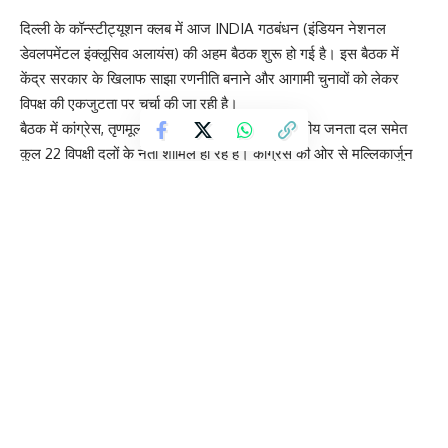
दिल्ली के कॉन्स्टीट्यूशन क्लब में आज INDIA गठबंधन (इंडियन नेशनल
डेवलपमेंटल इंक्लूसिव अलायंस) की अहम बैठक शुरू हो गई है। इस बैठक में
केंद्र सरकार के खिलाफ साझा रणनीति बनाने और आगामी चुनावों को लेकर
विपक्ष की एकजुटता पर चर्चा की जा रही है।
बैठक में कांग्रेस, तृणमूल कांग्रेस, समाजवादी पार्टी, राष्ट्रीय जनता दल समेत
कुल 22 विपक्षी दलों के नेता शामिल हो रहे हैं। कांग्रेस की ओर से मल्लिकार्जुन
खरगे और राहुल गांधी, टीएमसी से ममता बनर्जी और अभिषेक बनर्जी, सपा से
अखिलेश यादव, राजद से तेजस्वी यादव और शिवसेना (उद्धव गुट) से उद्धव ठाकरे
जैसे प्रमुख नेता बैठक में मौजूद हैं।
हालांकि इस बैठक से आम आदमी पार्टी (AAP) और द्रविड़ मुनेत्र कषगम
(DMK) ने दूरी बना ली है। दोनों दलों ने कांग्रेस पर धोखा देने के आरोप लगाते
हुए बैठक में शामिल न होने का फैसला किया है।
कांग्रेस महासचिव जयराम रमेश के अनुसार, कुल 23 दलों ने भागीदारी की पुष्टि
की थी, लेकिन कुछ दल किन्हीं कारणों से शामिल नहीं हो सके। वहीं, तमिलनाडु की
राजनीति से जुड़े कुछ अन्य दलों के आमंत्रण को लेकर भी विवाद सामने आया है।
बैठक में आगामी लोकसभा चुनाव 2029 और विभिन्न राज्यों के चुनावों को लेकर
रणनीति तैयार करने पर जोर दिया जा रहा है। विपक्ष का लक्ष्य भाजपा सरकार के