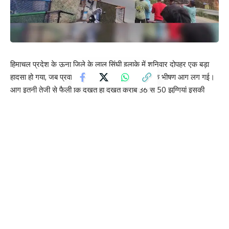
हिमाचल प्रदेश के ऊना जिले के लाल सिंघी इलाके में शनिवार दोपहर एक बड़ा
हादसा हो गया, जब प्रवासी मजदूरों की झुग्गियों में अचानक भीषण आग लग गई।
आग इतनी तेजी से फैली कि देखते ही देखते करीब 36 से 50 झुग्गियां इसकी
चपेट में आकर पूरी तरह जलकर राख हो गईं।
प्रत्यक्षदर्शियों के अनुसार, आग की शुरुआत एक झुग्गी में जल रहे चूल्हे से हुई,
जिसके बाद तेज लपटों ने आसपास की अन्य झुग्गियों को भी अपनी चपेट में ले
लिया। झुग्गियों में रखा सामान, कपड़े, राशन, नकदी और अन्य घरेलू वस्तुएं पूरी
तरह नष्ट हो गईं। हालांकि इस घटना में किसी तरह की जनहानि नहीं हुई, लेकिन
आर्थिक नुकसान लाखों रुपये में आंका जा रहा है।
पीड़ित परिवारों का कहना है कि वे झुग्गियों के लिए किराया तो देते हैं, लेकिन यहां
बुनियादी सुविधाओं का अभाव है। स्थानीय लोगों ने बताया कि इस क्षेत्र में पहले भी
आग लगने की घटनाएं हो चुकी हैं, लेकिन स्थायी समाधान नहीं किया गया।
सूचना मिलते ही दमकल विभाग की कई गाड़ियां मौके पर पहुंचीं और आग पर काबू