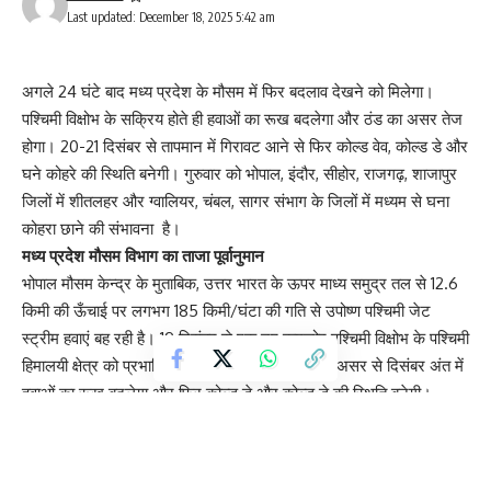
Last updated: December 18, 2025 5:42 am
अगले 24 घंटे बाद मध्य प्रदेश के मौसम में फिर बदलाव देखने को मिलेगा।
पश्चिमी विक्षोभ के सक्रिय होते ही हवाओं का रूख बदलेगा और ठंड का असर तेज
होगा। 20-21 दिसंबर से तापमान में गिरावट आने से फिर कोल्ड वेव, कोल्ड डे और
घने कोहरे की स्थिति बनेगी। गुरुवार को भोपाल, इंदौर, सीहोर, राजगढ़, शाजापुर
जिलों में शीतलहर और ग्वालियर, चंबल, सागर संभाग के जिलों में मध्यम से घना
कोहरा छाने की संभावना है।
मध्य प्रदेश मौसम विभाग का ताजा पूर्वानुमान
भोपाल मौसम केन्द्र के मुताबिक, उत्तर भारत के ऊपर माध्य समुद्र तल से 12.6
किमी की ऊँचाई पर लगभग 185 किमी/घंटा की गति से उपोष्ण पश्चिमी जेट
स्ट्रीम हवाएं बह रही है। 19 दिसंबर से एक नए कमजोर पश्चिमी विक्षोभ के पश्चिमी
हिमालयी क्षेत्र को प्रभावित करने की संभावना है। इसके असर से दिसंबर अंत में
हवाओं का रूख बदलेगा और फिर कोल्ड डे और कोल्ड डे की स्थिति बनेगी।
गुरूवार को एक दर्जन जिलों में कोहरे का अलर्ट
ग्वालियर, चंबल, सागर संभाग के जिलों ग्वालियर, मुरैना, भिंड, दतिया, निवाड़ी,
टीकमगढ़, छतरपुर, पन्ना, सतना, रीवा, मऊगंज ,सीधी में घना कोहरा । कई