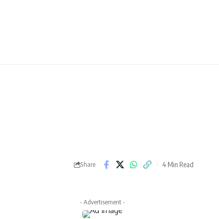
4 Min Read
Share
- Advertisement -