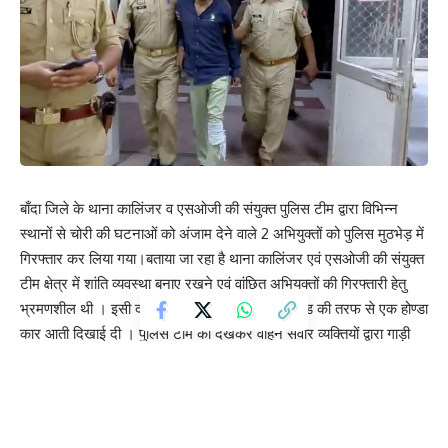
बाँदा जिले के थाना कालिंजर व एसओजी की संयुक्त पुलिस टीम द्वारा विभिन्न
स्थानों से चोरी की घटनाओं को अंजाम देने वाले 2 अभियुक्तों को पुलिस मुठभेड़ में
गिरफ्तार कर लिया गया।बताया जा रहा है थाना कालिंजर एवं एसओजी की संयुक्त
टीम क्षेत्र में शांति व्यवस्था बनाए रखने एवं वांछित अभियुक्तों की गिरफ्तारी हेतु
भ्रमणशील थी । इसी दौरान ग्राम सौंता मोड़ पर बांदा रोड की तरफ से एक होण्डा
कार आती दिखाई दी । पुलिस टीम को देखकर वाहन सवार व्यक्तियों द्वारा गाड़ी
मोड़कर भागने का प्रयास किया गया । पुलिस टीम द्वारा तत्परता से पीछा किया
गया, पुलिस टीम द्वारा घेराबंदी कर अभियुक्तों को पकड़ने का प्रयास किया गया,
जिस पर वाहन सवार बदमाशों ने पुलिस टीम पर जान से मारने की नियत से
फायरिंग कर दी । आत्मरक्षार्थ पुलिस टीम द्वारा की गई जवाबी फायरिंग में एक