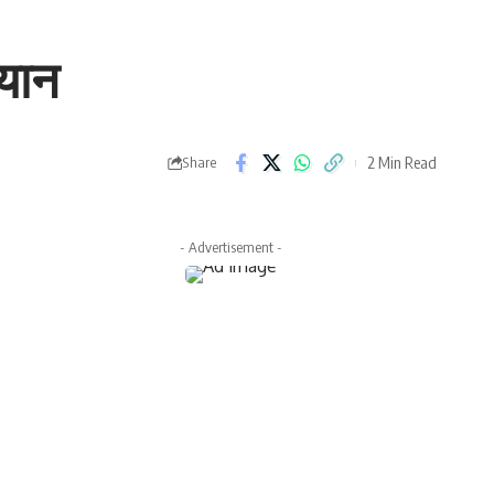
बयान
2 Min Read
Share
- Advertisement -