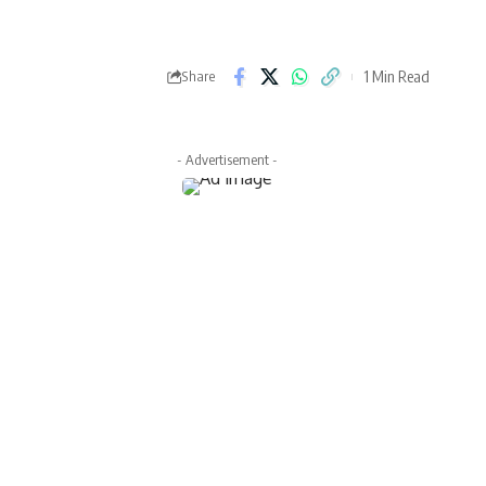
1 Min Read
Share
- Advertisement -