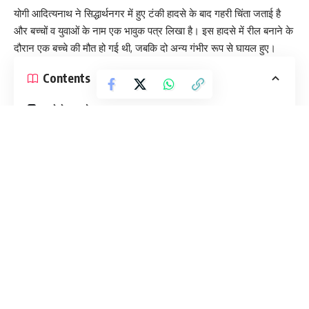
योगी आदित्यनाथ ने सिद्धार्थनगर में हुए टंकी हादसे के बाद गहरी चिंता जताई है
और बच्चों व युवाओं के नाम एक भावुक पत्र लिखा है। इस हादसे में रील बनाने के
दौरान एक बच्चे की मौत हो गई थी, जबकि दो अन्य गंभीर रूप से घायल हुए।
Contents
हादसे ने झकझोरा प्रशासन
सीएम योगी का संदेश
अभिभावकों से भी अपील
डिजिटल दुनिया पर चिंता
हादसे ने झकझोरा प्रशासन
घटना में पांच बच्चे पानी की टंकी पर रील बनाने के लिए चढ़े थे। इसी दौरान
सीढ़ियां टूटने से तीन बच्चे गिर गए, जिनमें से एक की मौत हो गई। दो बच्चों को
एयरफोर्स की मदद से बचाया गया।
इस घटना ने पूरे प्रशासन को झकझोर दिया है।