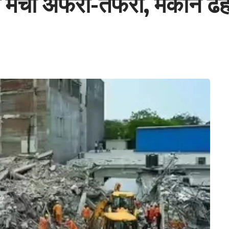
के से मची अफरा-तफरी, मकान 