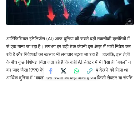
आर्टिफिशियल इंटेलिजेंस (AI) आज दुनिया की सबसे बड़ी तकनीकी क्रांतियों में
से एक माना जा रहा है। लगभग हर बड़ी टेक कंपनी इस क्षेत्र में भारी निवेश कर
रही है और निवेशकों का उत्साह भी लगातार बढ़ता जा रहा है। हालांकि, इस तेज़ी
के बीच कुछ विशेषज्ञ चिंता जता रहे हैं कि कहीं AI सेक्टर में भी वैसा ही “बबल” न
बन जाए जैसा 1990 के दशक में डॉट-कॉम क्रैश के समय देखने को मिला था।
आर्थिक दुनिया में “बबल” उस स्थिति को कहा जाता है जब किसी सेक्टर या संपत्ति
की कीमत उसकी वास्तविक क्षमता से कहीं ज्यादा बढ़ जाती है। निवेशकों की
उम्मीदें वास्तविक कमाई से बहुत आगे निकल जाती हैं और जब यह असंतुलन टूटता
है तो बाजार में तेज गिरावट देखने को मिलती है।
1990 के दशक में इंटरनेट के तेजी से विस्तार के बाद डॉट-कॉम बबल बना था।
उस समय निवेशकों ने इंटरनेट आधारित कंपनियों में भारी पैसा लगाया, चाहे उनके
पास मजबूत बिजनेस मॉडल हो या नहीं। कम ब्याज दरों, आसान फंडिंग और
अत्यधिक उम्मीदों के कारण कई कंपनियों की वैल्यू अरबों डॉलर तक पहुंच गई।